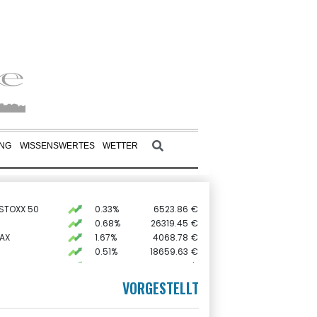
UNG
WISSENSWERTES
WETTER
 STOXX 50
0.33%
6523.86
€
0.68%
26319.45
€
AX
1.67%
4068.78
€
0.51%
18659.63
€
preis
2.28%
4399.7
$
X
-0.07%
32407.2
€
VORGESTELLT
USD
0.32%
1.1562
$