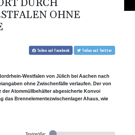
ORT DURCH
STFALEN OHNE
E
Teilen
auf Facebook
Teilen
auf Twitter
Nordrhein-Westfalen von Jülich bei Aachen nach
eiangaben ohne Zwischenfälle verlaufen. Der von
tz der Atommüllbehälter abgesicherte Konvoi
tag das Brennelementezwischenlager Ahaus, wie
Textgröße: