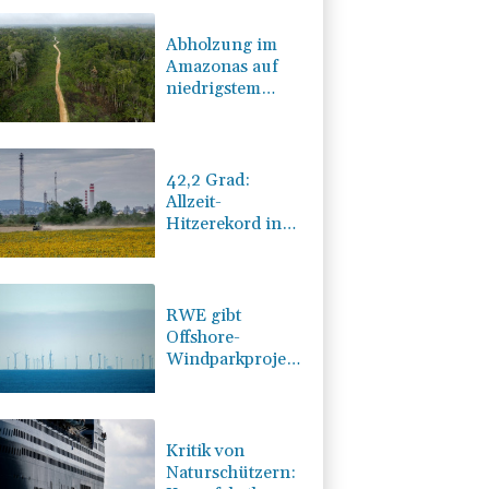
Abholzung im
Amazonas auf
niedrigstem
Stand seit einem
Jahrzehnt
42,2 Grad:
Allzeit-
Hitzerekord in
der Slowakei
nach nur einem
Tag gebrochen
RWE gibt
Offshore-
Windparkprojekte
in den USA auf
Kritik von
Naturschützern: