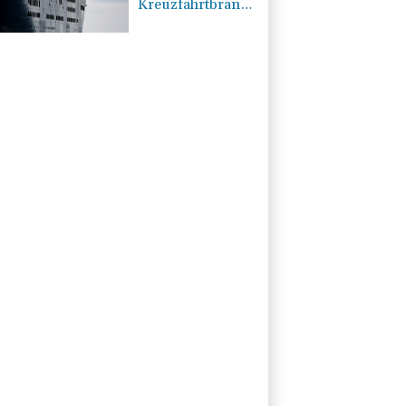
Kreuzfahrtbranche
weiter auf
"fossilem Kurs"