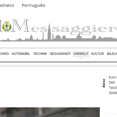
taliano
Português
EVARD
AUTOMOBIL
TECHNIK
GESUNDHEIT
UMWELT
KULTUR
BILD
Euro
Börse
DAX
TecD
SDAX
Gold
MDA
EUR/