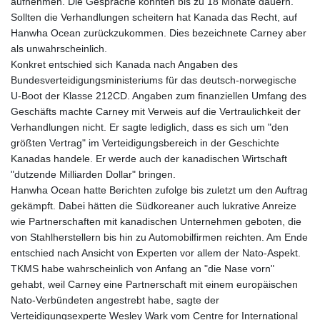
aufnehmen. Die Gespräche könnten bis zu 18 Monate dauern.
Sollten die Verhandlungen scheitern hat Kanada das Recht, auf
Hanwha Ocean zurückzukommen. Dies bezeichnete Carney aber
als unwahrscheinlich.
Konkret entschied sich Kanada nach Angaben des
Bundesverteidigungsministeriums für das deutsch-norwegische
U-Boot der Klasse 212CD. Angaben zum finanziellen Umfang des
Geschäfts machte Carney mit Verweis auf die Vertraulichkeit der
Verhandlungen nicht. Er sagte lediglich, dass es sich um "den
größten Vertrag" im Verteidigungsbereich in der Geschichte
Kanadas handele. Er werde auch der kanadischen Wirtschaft
"dutzende Milliarden Dollar" bringen.
Hanwha Ocean hatte Berichten zufolge bis zuletzt um den Auftrag
gekämpft. Dabei hätten die Südkoreaner auch lukrative Anreize
wie Partnerschaften mit kanadischen Unternehmen geboten, die
von Stahlherstellern bis hin zu Automobilfirmen reichten. Am Ende
entschied nach Ansicht von Experten vor allem der Nato-Aspekt.
TKMS habe wahrscheinlich von Anfang an "die Nase vorn"
gehabt, weil Carney eine Partnerschaft mit einem europäischen
Nato-Verbündeten angestrebt habe, sagte der
Verteidigungsexperte Wesley Wark vom Centre for International