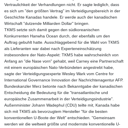
Vertraulichkeit der Verhandlungen nicht. Er sagte lediglich, dass
es sich um "den größten Vertrag" im Verteidigungsbereich in der
Geschichte Kanadas handele. Er werde auch der kanadischen
Wirtschaft "dutzende Milliarden Dollar" bringen.
TKMS setzte sich damit gegen den südkoreanischen
Konkurrenten Hanwha Ocean durch, der ebenfalls um den
Auftrag gebuhlt hatte. Ausschlaggebend für die Wahl von TKMS
als Lieferanten war dabei nach Experteneinschätzung
insbesondere der Nato-Aspekt: TKMS habe wahrscheinlich von
Anfang an "die Nase vorn" gehabt, weil Carney eine Partnerschaft
mit einem europäischen Nato-Verbündeten angestrebt habe,
sagte der Verteidigungsexperte Wesley Wark vom Centre for
International Governance Innovation der Nachrichtenagentur AFP.
Bundeskanzler Merz betonte nach Bekanntgabe der kanadischen
Entscheidung die Bedeutung für die "transatlantische und
europäische Zusammenarbeit in der Verteidigungsindustrie".
Außenminister Johann Wadephul (CDU) teilte mit, Kanada habe
sich mit TKMS als bevorzugtem Hersteller "für die besten
konventionellen U-Boote der Welt" entschieden. "Gemeinsam
werden wir die weltweit größte und modernste konventionelle U-