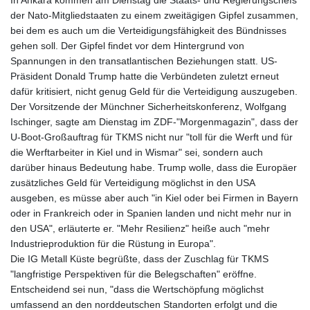
In Ankara kommen am Dienstag die Staats- und Regierungschefs
der Nato-Mitgliedstaaten zu einem zweitägigen Gipfel zusammen,
bei dem es auch um die Verteidigungsfähigkeit des Bündnisses
gehen soll. Der Gipfel findet vor dem Hintergrund von
Spannungen in den transatlantischen Beziehungen statt. US-
Präsident Donald Trump hatte die Verbündeten zuletzt erneut
dafür kritisiert, nicht genug Geld für die Verteidigung auszugeben.
Der Vorsitzende der Münchner Sicherheitskonferenz, Wolfgang
Ischinger, sagte am Dienstag im ZDF-"Morgenmagazin", dass der
U-Boot-Großauftrag für TKMS nicht nur "toll für die Werft und für
die Werftarbeiter in Kiel und in Wismar" sei, sondern auch
darüber hinaus Bedeutung habe. Trump wolle, dass die Europäer
zusätzliches Geld für Verteidigung möglichst in den USA
ausgeben, es müsse aber auch "in Kiel oder bei Firmen in Bayern
oder in Frankreich oder in Spanien landen und nicht mehr nur in
den USA", erläuterte er. "Mehr Resilienz" heiße auch "mehr
Industrieproduktion für die Rüstung in Europa".
Die IG Metall Küste begrüßte, dass der Zuschlag für TKMS
"langfristige Perspektiven für die Belegschaften" eröffne.
Entscheidend sei nun, "dass die Wertschöpfung möglichst
umfassend an den norddeutschen Standorten erfolgt und die