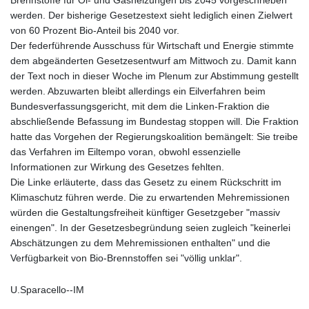
Brennstoffe für Öl- und Gasheizungen bis 2045 vorgeschrieben
werden. Der bisherige Gesetzestext sieht lediglich einen Zielwert
von 60 Prozent Bio-Anteil bis 2040 vor.
Der federführende Ausschuss für Wirtschaft und Energie stimmte
dem abgeänderten Gesetzesentwurf am Mittwoch zu. Damit kann
der Text noch in dieser Woche im Plenum zur Abstimmung gestellt
werden. Abzuwarten bleibt allerdings ein Eilverfahren beim
Bundesverfassungsgericht, mit dem die Linken-Fraktion die
abschließende Befassung im Bundestag stoppen will. Die Fraktion
hatte das Vorgehen der Regierungskoalition bemängelt: Sie treibe
das Verfahren im Eiltempo voran, obwohl essenzielle
Informationen zur Wirkung des Gesetzes fehlten.
Die Linke erläuterte, dass das Gesetz zu einem Rückschritt im
Klimaschutz führen werde. Die zu erwartenden Mehremissionen
würden die Gestaltungsfreiheit künftiger Gesetzgeber "massiv
einengen". In der Gesetzesbegründung seien zugleich "keinerlei
Abschätzungen zu dem Mehremissionen enthalten" und die
Verfügbarkeit von Bio-Brennstoffen sei "völlig unklar".
U.Sparacello--IM