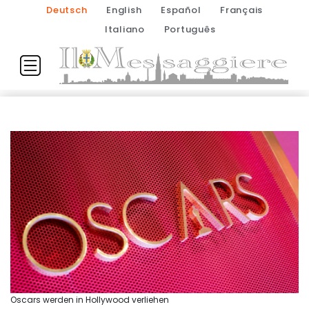
Deutsch
English
Español
Français
Italiano
Português
Oscars werden in Hollywood verliehen