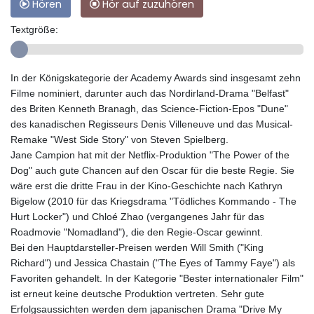
Hören
Hör auf zuzuhören
Textgröße:
In der Königskategorie der Academy Awards sind insgesamt zehn
Filme nominiert, darunter auch das Nordirland-Drama "Belfast"
des Briten Kenneth Branagh, das Science-Fiction-Epos "Dune"
des kanadischen Regisseurs Denis Villeneuve und das Musical-
Remake "West Side Story" von Steven Spielberg.
Jane Campion hat mit der Netflix-Produktion "The Power of the
Dog" auch gute Chancen auf den Oscar für die beste Regie. Sie
wäre erst die dritte Frau in der Kino-Geschichte nach Kathryn
Bigelow (2010 für das Kriegsdrama "Tödliches Kommando - The
Hurt Locker") und Chloé Zhao (vergangenes Jahr für das
Roadmovie "Nomadland"), die den Regie-Oscar gewinnt.
Bei den Hauptdarsteller-Preisen werden Will Smith ("King
Richard") und Jessica Chastain ("The Eyes of Tammy Faye") als
Favoriten gehandelt. In der Kategorie "Bester internationaler Film"
ist erneut keine deutsche Produktion vertreten. Sehr gute
Erfolgsaussichten werden dem japanischen Drama "Drive My