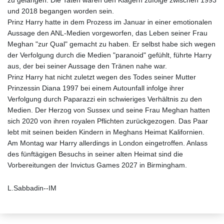
zu gelangen. Die Taten waren den Klägern zufolge zwischen 1993
und 2018 begangen worden sein.
Prinz Harry hatte in dem Prozess im Januar in einer emotionalen
Aussage den ANL-Medien vorgeworfen, das Leben seiner Frau
Meghan "zur Qual" gemacht zu haben. Er selbst habe sich wegen
der Verfolgung durch die Medien "paranoid" gefühlt, führte Harry
aus, der bei seiner Aussage den Tränen nahe war.
Prinz Harry hat nicht zuletzt wegen des Todes seiner Mutter
Prinzessin Diana 1997 bei einem Autounfall infolge ihrer
Verfolgung durch Paparazzi ein schwieriges Verhältnis zu den
Medien. Der Herzog von Sussex und seine Frau Meghan hatten
sich 2020 von ihren royalen Pflichten zurückgezogen. Das Paar
lebt mit seinen beiden Kindern in Meghans Heimat Kalifornien.
Am Montag war Harry allerdings in London eingetroffen. Anlass
des fünftägigen Besuchs in seiner alten Heimat sind die
Vorbereitungen der Invictus Games 2027 in Birmingham.
L.Sabbadin--IM