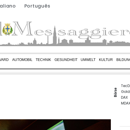
taliano
Português
VARD
AUTOMOBIL
TECHNIK
GESUNDHEIT
UMWELT
KULTUR
BILDUN
TecD
Börse
Gold
DAX
MDA
SDAX
Euro
EUR/