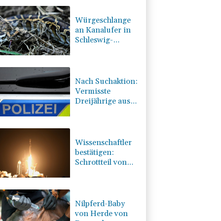
Würgeschlange
an Kanalufer in
Schleswig-
Holstein entdeckt
Nach Suchaktion:
Vermisste
Dreijährige aus
Schleswig-
Holstein tot
aufgefunden
Wissenschaftler
bestätigen:
Schrottteil von
SpaceX-Rakete
auf Mond
eingeschlagen
Nilpferd-Baby
von Herde von