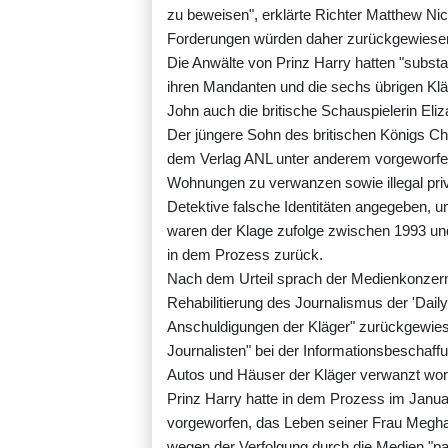
zu beweisen", erklärte Richter Matthew Nickli
Forderungen würden daher zurückgewiese
Die Anwälte von Prinz Harry hatten "subs
ihren Mandanten und die sechs übrigen Klä
John auch die britische Schauspielerin Eliz
Der jüngere Sohn des britischen Königs Cha
dem Verlag ANL unter anderem vorgeworfen
Wohnungen zu verwanzen sowie illegal pri
Detektive falsche Identitäten angegeben, 
waren der Klage zufolge zwischen 1993 u
in dem Prozess zurück.
Nach dem Urteil sprach der Medienkonzern
Rehabilitierung des Journalismus der 'Daily
Anschuldigungen der Kläger" zurückgewiese
Journalisten" bei der Informationsbeschaff
Autos und Häuser der Kläger verwanzt word
Prinz Harry hatte in dem Prozess im Janu
vorgeworfen, das Leben seiner Frau Megha
wegen der Verfolgung durch die Medien "par