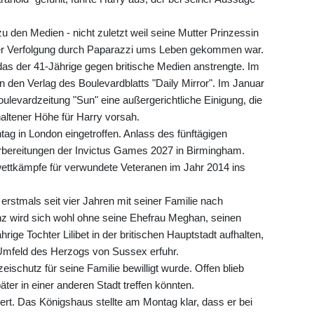
zu den Medien - nicht zuletzt weil seine Mutter Prinzessin
hrer Verfolgung durch Paparazzi ums Leben gekommen war.
das der 41-Jährige gegen britische Medien anstrengte. Im
n den Verlag des Boulevardblatts "Daily Mirror". Im Januar
oulevardzeitung "Sun" eine außergerichtliche Einigung, die
altener Höhe für Harry vorsah.
g in London eingetroffen. Anlass des fünftägigen
orbereitungen der Invictus Games 2027 in Birmingham.
rtwettkämpfe für verwundete Veteranen im Jahr 2014 ins
rstmals seit vier Jahren mit seiner Familie nach
nz wird sich wohl ohne seine Ehefrau Meghan, seinen
rige Tochter Lilibet in der britischen Hauptstadt aufhalten,
Umfeld des Herzogs von Sussex erfuhr.
zeischutz für seine Familie bewilligt wurde. Offen blieb
ter in einer anderen Stadt treffen könnten.
ert. Das Königshaus stellte am Montag klar, dass er bei