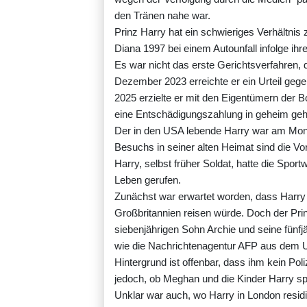
den Tränen nahe war.
Prinz Harry hat ein schwieriges Verhältnis 
Diana 1997 bei einem Autounfall infolge i
Es war nicht das erste Gerichtsverfahren, 
Dezember 2023 erreichte er ein Urteil gege
2025 erzielte er mit den Eigentümern der B
eine Entschädigungszahlung in geheim geh
Der in den USA lebende Harry war am Monta
Besuchs in seiner alten Heimat sind die V
Harry, selbst früher Soldat, hatte die Spo
Leben gerufen.
Zunächst war erwartet worden, dass Harry e
Großbritannien reisen würde. Doch der Pri
siebenjährigen Sohn Archie und seine fünfjäh
wie die Nachrichtenagentur AFP aus dem 
Hintergrund ist offenbar, dass ihm kein Poli
jedoch, ob Meghan und die Kinder Harry spä
Unklar war auch, wo Harry in London residi