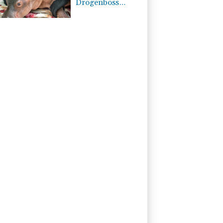
Drogenboss
Escobar erst
gerettet und
dann doch
gestorben