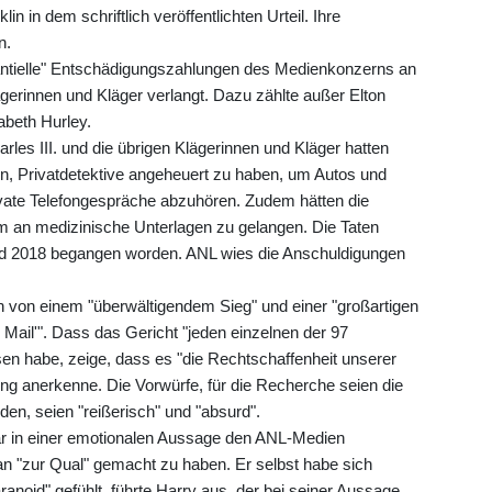
n in dem schriftlich veröffentlichten Urteil. Ihre
n.
tantielle" Entschädigungszahlungen des Medienkonzerns an
gerinnen und Kläger verlangt. Dazu zählte außer Elton
abeth Hurley.
rles III. und die übrigen Klägerinnen und Kläger hatten
, Privatdetektive angeheuert zu haben, um Autos und
vate Telefongespräche abzuhören. Zudem hätten die
um an medizinische Unterlagen zu gelangen. Die Taten
nd 2018 begangen worden. ANL wies die Anschuldigungen
 von einem "überwältigendem Sieg" und einer "großartigen
 Mail'". Dass das Gericht "jeden einzelnen der 97
n habe, zeige, dass es "die Rechtschaffenheit unserer
ung anerkenne. Die Vorwürfe, für die Recherche seien die
en, seien "reißerisch" und "absurd".
ar in einer emotionalen Aussage den ANL-Medien
n "zur Qual" gemacht zu haben. Er selbst habe sich
anoid" gefühlt, führte Harry aus, der bei seiner Aussage