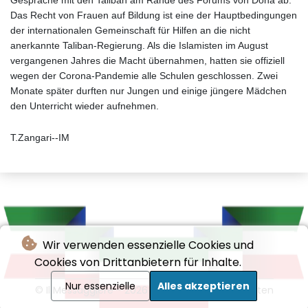
Gespräche mit den Taliban am Rande des Forums von Doha ab.
Das Recht von Frauen auf Bildung ist eine der Hauptbedingungen
der internationalen Gemeinschaft für Hilfen an die nicht
anerkannte Taliban-Regierung. Als die Islamisten im August
vergangenen Jahres die Macht übernahmen, hatten sie offiziell
wegen der Corona-Pandemie alle Schulen geschlossen. Zwei
Monate später durften nur Jungen und einige jüngere Mädchen
den Unterricht wieder aufnehmen.
T.Zangari--IM
Wir verwenden essenzielle Cookies und
Cookies von Drittanbietern für Inhalte.
Nur essenzielle
Alles akzeptieren
© Il Messaggiere - 2026 - Alle Rechte vorbehalten