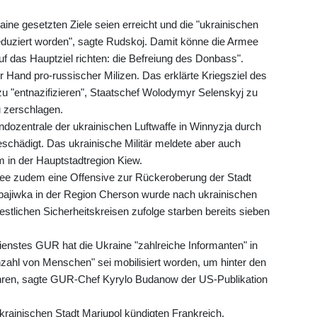
raine gesetzten Ziele seien erreicht und die "ukrainischen
uziert worden", sagte Rudskoj. Damit könne die Armee
uf das Hauptziel richten: die Befreiung des Donbass".
der Hand pro-russischer Milizen. Das erklärte Kriegsziel des
zu "entnazifizieren", Staatschef Wolodymyr Selenskyj zu
u zerschlagen.
ozentrale der ukrainischen Luftwaffe in Winnyzja durch
schädigt. Das ukrainische Militär meldete aber auch
in der Hauptstadtregion Kiew.
mee zudem eine Offensive zur Rückeroberung der Stadt
ajiwka in der Region Cherson wurde nach ukrainischen
stlichen Sicherheitskreisen zufolge starben bereits sieben
enstes GUR hat die Ukraine "zahlreiche Informanten" in
zahl von Menschen" sei mobilisiert worden, um hinter den
führen, sagte GUR-Chef Kyrylo Budanow der US-Publikation
rainischen Stadt Mariupol kündigten Frankreich,