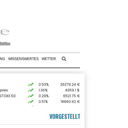
UNG
WISSENSWERTES
WETTER
0.53%
26279.24
€
preis
1.36%
4359.1
$
 STOXX 50
0.29%
6521.75
€
0.51%
18660.62
€
AX
1.86%
4076.77
€
X
0.28%
32522.97
€
VORGESTELLT
USD
0.01%
1.1526
$