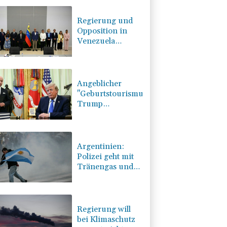
Regierung und
Opposition in
Venezuela
nehmen
offiziellen Dialog
auf - ohne
Machado
Angeblicher
"Geburtstourismus":
Trump
unternimmt
neuen Vorstoß
im Streit um US-
Staatsbürgerschaft
Argentinien:
Polizei geht mit
Tränengas und
Gummigeschossen
gegen Proteste
vor
Regierung will
bei Klimaschutz