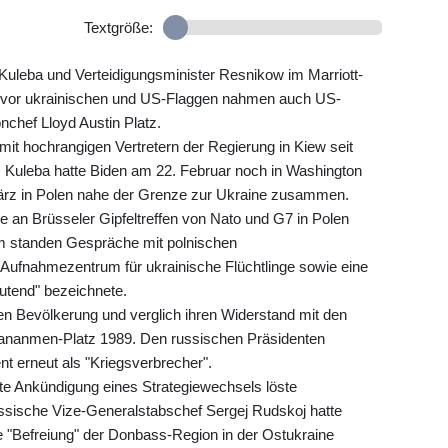
Textgröße:
 Kuleba und Verteidigungsminister Resnikow im Marriott-
h vor ukrainischen und US-Flaggen nahmen auch US-
chef Lloyd Austin Platz.
mit hochrangigen Vertretern der Regierung in Kiew seit
 Kuleba hatte Biden am 22. Februar noch in Washington
 März in Polen nahe der Grenze zur Ukraine zusammen.
e an Brüsseler Gipfeltreffen von Nato und G7 in Polen
m standen Gespräche mit polnischen
 Aufnahmezentrum für ukrainische Flüchtlinge sowie eine
utend" bezeichnete.
en Bevölkerung und verglich ihren Widerstand mit den
iananmen-Platz 1989. Den russischen Präsidenten
t erneut als "Kriegsverbrecher".
te Ankündigung eines Strategiewechsels löste
ssische Vize-Generalstabschef Sergej Rudskoj hatte
die "Befreiung" der Donbass-Region in der Ostukraine