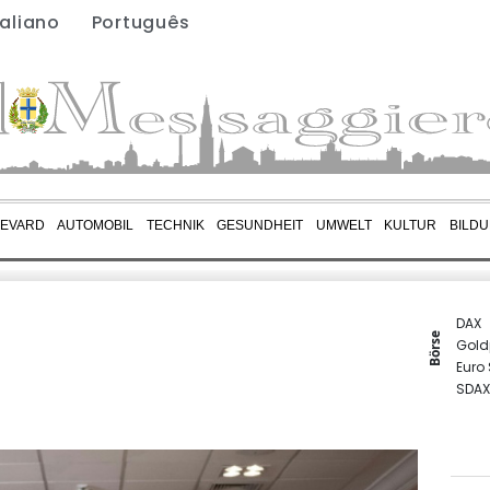
taliano
Português
EVARD
AUTOMOBIL
TECHNIK
GESUNDHEIT
UMWELT
KULTUR
BILD
DAX
Börse
Gold
Euro
SDAX
TecD
MDA
EUR/