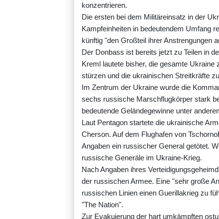
konzentrieren.
Die ersten bei dem Militäreinsatz in der Uk
Kampfeinheiten in bedeutendem Umfang red
künftig "den Großteil ihrer Anstrengungen a
Der Donbass ist bereits jetzt zu Teilen in 
Kreml lautete bisher, die gesamte Ukraine 
stürzen und die ukrainischen Streitkräfte z
Im Zentrum der Ukraine wurde die Kommand
sechs russische Marschflugkörper stark be
bedeutende Geländegewinne unter anderem 
Laut Pentagon startete die ukrainische Ar
Cherson. Auf dem Flughafen von Tschornob
Angaben ein russischer General getötet. We
russische Generäle im Ukraine-Krieg.
Nach Angaben ihres Verteidigungsgeheimdi
der russischen Armee. Eine "sehr große An
russischen Linien einen Guerillakrieg zu 
"The Nation".
Zur Evakuierung der hart umkämpften ostuk