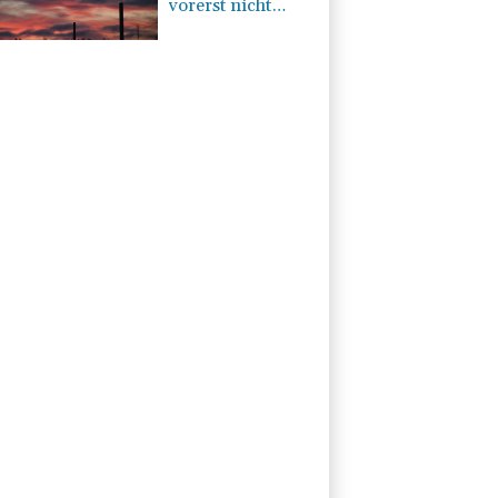
vorerst nicht
nachsteuern -
Kritik der
Grünen