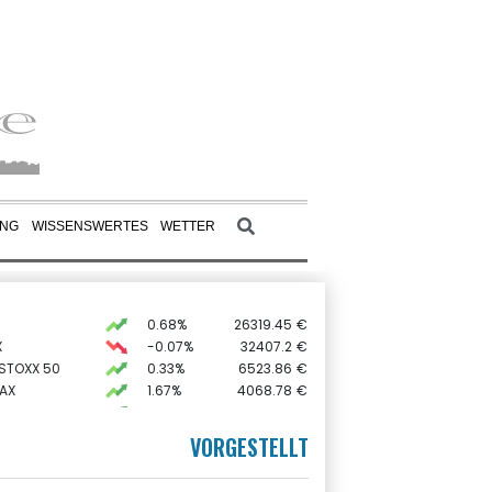
UNG
WISSENSWERTES
WETTER
0.68%
26319.45
€
X
-0.07%
32407.2
€
 STOXX 50
0.33%
6523.86
€
AX
1.67%
4068.78
€
0.51%
18659.63
€
preis
2.28%
4399.7
$
VORGESTELLT
USD
0.32%
1.1562
$