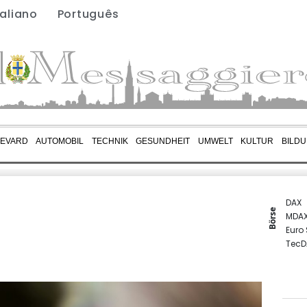
taliano
Português
EVARD
AUTOMOBIL
TECHNIK
GESUNDHEIT
UMWELT
KULTUR
BILD
DAX
Börse
MDA
Euro
TecD
SDAX
Gold
EUR/