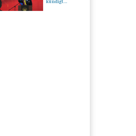
kündigt
"unermüdlichen"
Kampf gegen
Drogengewalt an