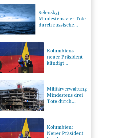
Selenskyj:
Mindestens vier Tote
durch russische
Angriffe in Region
Kiew
Kolumbiens
neuer Präsident
kündigt
"unermüdlichen"
Kampf gegen
Drogengewalt an
Militärverwaltung:
Mindestens drei
Tote durch
russische
Angriffe in
Region Kiew
Kolumbien:
Neuer Präsident