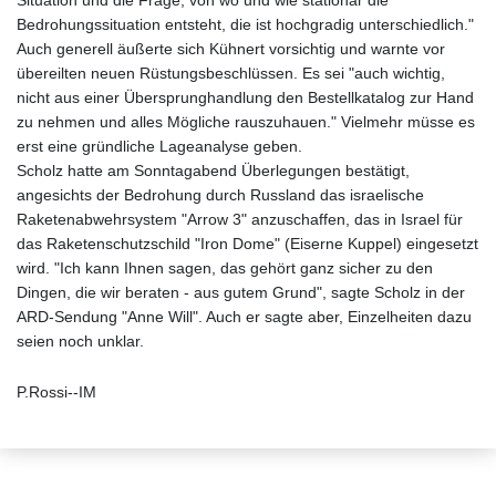
Situation und die Frage, von wo und wie stationär die
Bedrohungssituation entsteht, die ist hochgradig unterschiedlich."
Auch generell äußerte sich Kühnert vorsichtig und warnte vor
übereilten neuen Rüstungsbeschlüssen. Es sei "auch wichtig,
nicht aus einer Übersprunghandlung den Bestellkatalog zur Hand
zu nehmen und alles Mögliche rauszuhauen." Vielmehr müsse es
erst eine gründliche Lageanalyse geben.
Scholz hatte am Sonntagabend Überlegungen bestätigt,
angesichts der Bedrohung durch Russland das israelische
Raketenabwehrsystem "Arrow 3" anzuschaffen, das in Israel für
das Raketenschutzschild "Iron Dome" (Eiserne Kuppel) eingesetzt
wird. "Ich kann Ihnen sagen, das gehört ganz sicher zu den
Dingen, die wir beraten - aus gutem Grund", sagte Scholz in der
ARD-Sendung "Anne Will". Auch er sagte aber, Einzelheiten dazu
seien noch unklar.
P.Rossi--IM