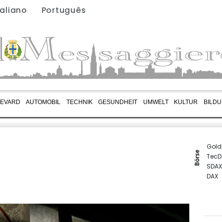
taliano
Português
EVARD
AUTOMOBIL
TECHNIK
GESUNDHEIT
UMWELT
KULTUR
BILD
Gold
Börse
TecD
SDAX
DAX
Euro
MDA
EUR/