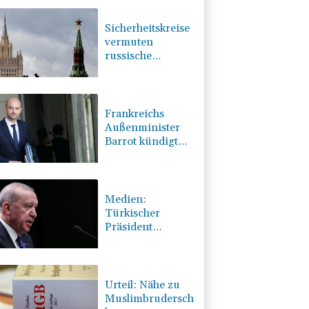
Sicherheitskreise
vermuten
russische
Kampagne hinter
Falschvideo zu
Merz-Rücktritt
Frankreichs
Außenminister
Barrot kündigt
Reaktion auf
russische
Wahlkampf-
Einmischung an
Medien:
Türkischer
Präsident
Erdogan zu
Dreiergipfel in
Saudi-Arabien
eingetroffen
Urteil: Nähe zu
Muslimbruderschaft