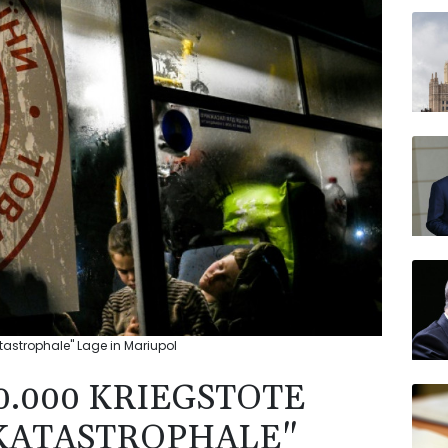
tastrophale" Lage in Mariupol
0.000 KRIEGSTOTE
KATASTROPHALE"