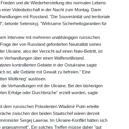
ich Frieden und die Wiederherstellung des normalen Lebens
n einer Videobotschaft in der Nacht zum Montag. Darin
rhandlungen mit Russland. "Die Souveränität und territoriale
el", betonte Selenskyj. "Wirksame Sicherheitsgarantien für
einem Interview mit mehreren unabhängigen russischen
Frage der von Russland geforderten Neutralität seines
er Ukraine, also der Verzicht auf einen Nato-Beitritt, ist
n Verhandlungen über einen Waffenstillstand.
tisten kontrollierten Gebiete in der Ostukraine sagte
h ist, alle Gebiete mit Gewalt zu befreien." Eine
ten Weltkrieg" auslösen.
 die Verhandlungen mit der Ukraine. Bei den bisherigen
en Erfolge oder Durchbrüche" erzielt worden, sagte
t dem russischen Präsidenten Wladimir Putin erteilte
räche zwischen den beiden Staatschef wären derzeit
enminister Sergej Lawrow. Im Ukraine-Konflikt hätten sich
e angesammelt". Ein solches Treffen müsse daher "gut