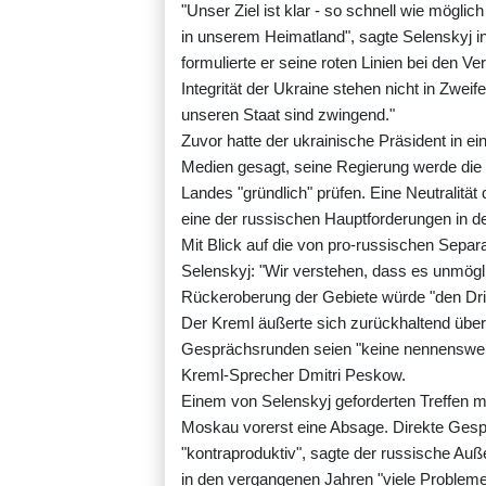
"Unser Ziel ist klar - so schnell wie mögl
in unserem Heimatland", sagte Selenskyj i
formulierte er seine roten Linien bei den Ve
Integrität der Ukraine stehen nicht in Zweif
unseren Staat sind zwingend."
Zuvor hatte der ukrainische Präsident in 
Medien gesagt, seine Regierung werde die 
Landes "gründlich" prüfen. Eine Neutralität d
eine der russischen Hauptforderungen in de
Mit Blick auf die von pro-russischen Separa
Selenskyj: "Wir verstehen, dass es unmöglic
Rückeroberung der Gebiete würde "den Drit
Der Kreml äußerte sich zurückhaltend über
Gesprächsrunden seien "keine nennenswert
Kreml-Sprecher Dmitri Peskow.
Einem von Selenskyj geforderten Treffen mi
Moskau vorerst eine Absage. Direkte Gesp
"kontraproduktiv", sagte der russische Auß
in den vergangenen Jahren "viele Problem