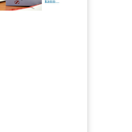
kann
Verbeamtung
entgegenstehen