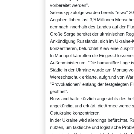
vorbereitet werden".
Selenskyj zufolge wurden bereits "etwa" 
Angaben flohen fast 3,9 Millionen Mensche
demnach innerhalb des Landes auf der Fluc
Große Sorge bereitet der ukrainischen Regi
Ankündigung Russlands, sich im Ukraine-Kr
konzentrieren, befürchtet Kiew eine Zuspi
In Mariupol kämpften die Eingeschlossenen
Außenministerium. "Die humanitäre Lage is
Städte in der Ukraine wurde am Montag vor
Wereschtschuk erklärte, aufgrund von Wa
"Provokationen" entlang der festgelegten F
geöffnet".
Russland hatte kürzlich angesichts des he
angekündigt und erklärt, die Armee werde s
Ostukraine konzentrieren.
In der Ukraine wird allerdings befürchtet,
nutzen, um taktische und logistische Prob