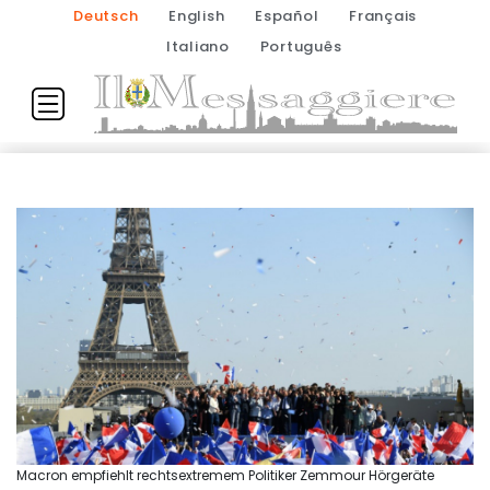
Deutsch
English
Español
Français
Italiano
Português
Macron empfiehlt rechtsextremem Politiker Zemmour Hörgeräte