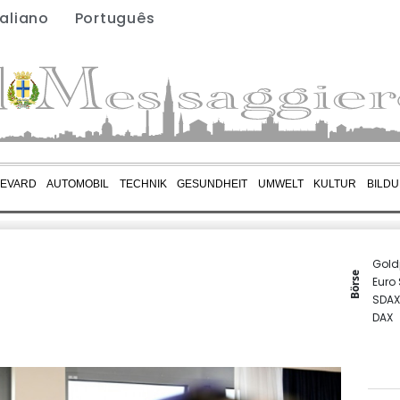
taliano
Português
EVARD
AUTOMOBIL
TECHNIK
GESUNDHEIT
UMWELT
KULTUR
BILD
Gold
Börse
Euro
SDAX
DAX
TecD
MDA
EUR/