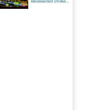
ukrainischer Drohne
in Bulgarien löst
diplomatische
Verstimmung aus