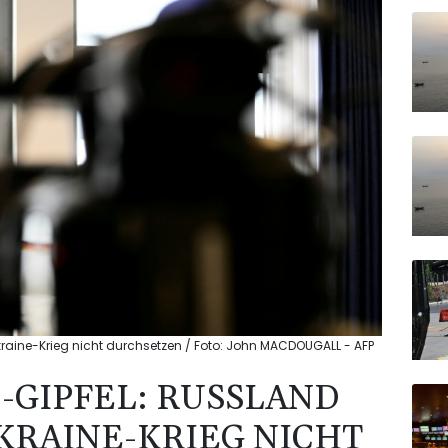
kraine-Krieg nicht durchsetzen / Foto: John MACDOUGALL - AFP
-GIPFEL: RUSSLAND
UKRAINE-KRIEG NICHT