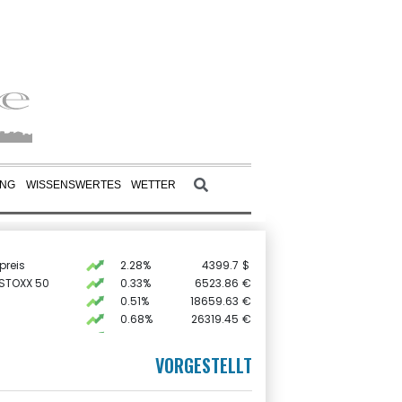
UNG
WISSENSWERTES
WETTER
preis
2.28%
4399.7
$
 STOXX 50
0.33%
6523.86
€
0.51%
18659.63
€
0.68%
26319.45
€
AX
1.67%
4068.78
€
X
-0.07%
32407.2
€
VORGESTELLT
USD
0.32%
1.1562
$