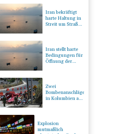
Iran bekräftigt
harte Haltung in
Streit um Straße
von Hormus
Iran stellt harte
Bedingungen für
Öffnung der
Straße von
Hormus
Zwei
Bombenanschläge
in Kolumbien an
erstem Tag im
Amt des neuen
Präsidenten
Espriella
Explosion
mutmaßlich