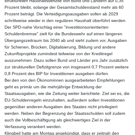
strukturellen Haushaltsdefizite von Bund und Ländern auf 0,35
Prozent bleibt, solange der Gesamtschuldenstand mehr als 60
Prozent beträgt. Die Verteidigungsausgaben sollen ab 2029
schrittweise wieder in den regulären Haushalt überführt werden.
Der SPD-nahe Vorschlag einer "investitionsorientierten
Schuldenbremse" zielt für die Bundeswehr auf einen längeren
Übergangszeitraum bis 2040 ab und sieht zudem vor, Ausgaben
für Schienen, Brücken, Digitalisierung, Bildung und andere
Zukunftsprojekte zumindest teilweise von der Kreditregel
auszunehmen. Dazu sollen Bund und Länder pro Jahr zusätzlich
zur strukturellen Defizitgrenze von insgesamt 0,7 Prozent weitere
0,8 Prozent des BIP für Investitionen ausgeben dürfen.
Bei den von den Ökonominnen ausgearbeiteten Empfehlungen
geht es primär um die mehrjährige Entwicklung der
Staatsausgaben, wie die Zeitung weiter berichtete. Ziel sei es, die
EU-Schuldenregeln einzuhalten, außerdem sollen Investitionen
gegenüber anderen Ausgaben des Staates nicht privilegiert
werden. Neben der Begrenzung der Staatsschulden soll zudem
auch die Vollbeschäftigung als gleichwertiges Ziel in der
Verfassung verankert werden.
Klingbeil hatte am Montag angekündigt, dass er zeitnah den