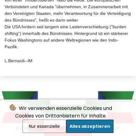
von einer "modernisierten" Nato die Rede. Die europäischen
Verbündeten und Kanada "übernehmen, in Zusammenarbeit mit
den Vereinigten Staaten, mehr Verantwortung für die Verteidigung
des Bündnisses", heißt es darin weiter.
Die USA fordern seit langem eine Lastenverschiebung ("burden
shifting") innerhalb des Bündnisses. Hintergrund ist ein stärkerer
Fokus Washingtons auf andere Weltregionen wie den Indo-
Pazifik.
L.Bernardi--IM
Wir verwenden essenzielle Cookies und
Cookies von Drittanbietern für Inhalte.
Nur essenzielle
Alles akzeptieren
© Il Messaggiere - 2026 - Alle Rechte vorbehalten