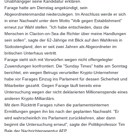
Unabhängiger seine Kandidatur erklären.
Farage hatte am Dienstag angekündigt, sein
Abgeordnetenmandat niederzulegen. Im Anschluss werde er sich
in einer Nachwahl unter dem Motto "Volk gegen Establishment"
erneut zur Wahl stellen. "Ich habe entschieden, dass die
Menschen in Clacton-on-Sea die Richter über meine Handlungen
sein sollen", sagte der 62-Jährige mit Blick auf den Wahlkreis in
Südostengland, den er seit zwei Jahren als Abgeordneter im
britischen Unterhaus vertritt.
Farage sieht sich mit Vorwürfen wegen nicht offengelegter
Zuwendungen konfrontiert. Die "Sunday Times" hatte am Sonntag
berichtet, ein wegen Betrugs verurteilter Krypto-Unternehmer
habe vor Farages Einzug ins Parlament für dessen Sicherheit und
Mitarbeiter gezahlt. Gegen Farage läuft bereits eine
Untersuchung wegen der nicht deklarierten Millionenspende eines
anderen Krypto-Milliardärs.
Mit dem Rücktritt Farages ruhen die parlamentsinternen
Ermittlungen gegen ihn bis nach der geplanten Nachwahl. "Er
wird wahrscheinlich ins Parlament zurückkehren, aber dann
beginnt die Untersuchung erneut", sagte der Politikprofessor Tim
Bale der Nachrichtenagentur AFP.