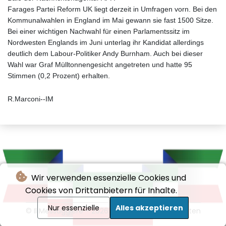
Farages Partei Reform UK liegt derzeit in Umfragen vorn. Bei den
Kommunalwahlen in England im Mai gewann sie fast 1500 Sitze.
Bei einer wichtigen Nachwahl für einen Parlamentssitz im
Nordwesten Englands im Juni unterlag ihr Kandidat allerdings
deutlich dem Labour-Politiker Andy Burnham. Auch bei dieser
Wahl war Graf Mülltonnengesicht angetreten und hatte 95
Stimmen (0,2 Prozent) erhalten.
R.Marconi--IM
Wir verwenden essenzielle Cookies und
Cookies von Drittanbietern für Inhalte.
Nur essenzielle
Alles akzeptieren
© Il Messaggiere - 2026 - Alle Rechte vorbehalten