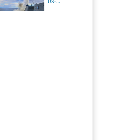
US-
Munitionsknappheit
- Pakistan will
neue Gespräche