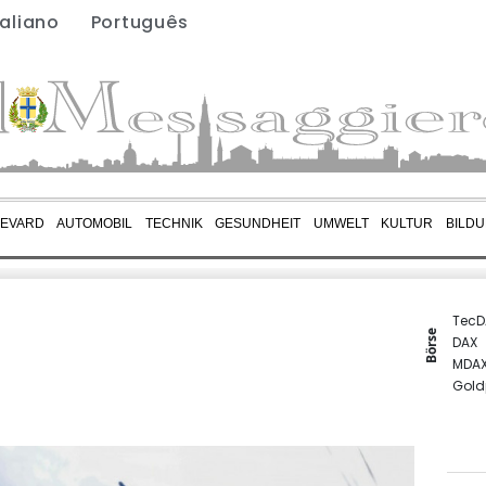
taliano
Português
EVARD
AUTOMOBIL
TECHNIK
GESUNDHEIT
UMWELT
KULTUR
BILD
TecD
Börse
DAX
MDA
Gold
SDAX
Euro
EUR/