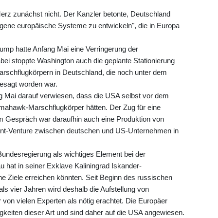
Merz zunächst nicht. Der Kanzler betonte, Deutschland
"eigene europäische Systeme zu entwickeln", die in Europa
ump hatte Anfang Mai eine Verringerung der
ei stoppte Washington auch die geplante Stationierung
arschflugkörpern in Deutschland, die noch unter dem
esagt worden war.
 Mai darauf verwiesen, dass die USA selbst vor dem
omahawk-Marschflugkörper hätten. Der Zug für eine
 Im Gespräch war daraufhin auch eine Produktion von
nt-Venture zwischen deutschen und US-Unternehmen in
undesregierung als wichtiges Element bei der
at in seiner Exklave Kaliningrad Iskander-
che Ziele erreichen könnten. Seit Beginn des russischen
ls vier Jahren wird deshalb die Aufstellung von
 von vielen Experten als nötig erachtet. Die Europäer
igkeiten dieser Art und sind daher auf die USA angewiesen.