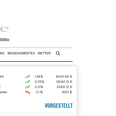
UNG
WISSENSWERTES
WETTER
AX
1.36%
4000.99
€
0.05%
26140.13
€
X
0.01%
32431.12
€
preis
-0.1%
4301
$
0.06%
18564.81
€
 STOXX 50
0.39%
6502.56
€
VORGESTELLT
USD
-0.23%
1.1529
$