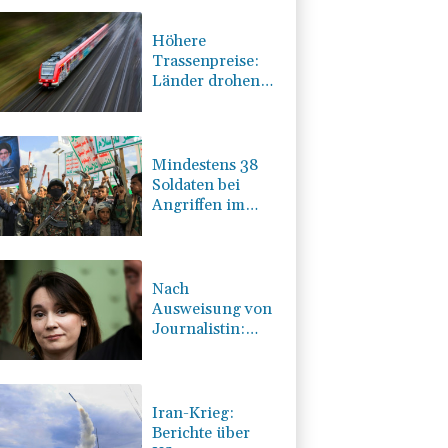
Höhere
Trassenpreise:
Länder drohen
mit Klage
Mindestens 38
Soldaten bei
Angriffen im
Jemen getötet -
Huthis
reklamieren
Attacke
Nach
Ausweisung von
Journalistin:
Russland wirft
Frankreich
"politische
Verfolgung" vor
Iran-Krieg:
Berichte über